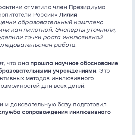
рактики отметила член Президиума
оспитатели России»
Лилия
ценки образовательный комплекс
ки как пилотной. Эксперты уточнили,
еделили точки роста инклюзивной
следовательская работа.
т, что она
прошла научное обоснование
образовательными учреждениями
. Это
ктивных методов инклюзивного
озможностей для всех детей.
 и доказательную базу подготовил
служба сопровождения инклюзивного