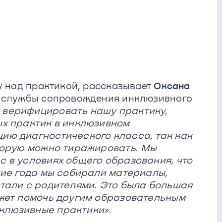
у над практикой, рассказывает
Оксана
ь службы сопровождения инклюзивного
верифицировать нашу практику,
ых практик в инклюзивном
ию диагностического класса, так как
оторую можно тиражировать. Мы
 в условиях общего образования, что
ние года мы собирали материалы,
тали с родителями. Это была большая
ожет помочь другим образовательным
клюзивные практики»
.