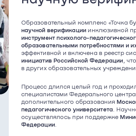
Образовательный комплекс «Точка б
научной верификации
инклюзивной п
инструмент психолого-педагогическо
образовательными потребностями и и
эффективной и включена в реестр си
инициатив Российской Федерации
, ч
в других образовательных учреждени
Процесс длился целый год и проходи
специалистами Федерального центра
дополнительного образования
Моско
педагогического университета
. Науч
осуществлялось при поддержке
Мини
Федерации
.