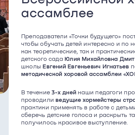
ассамблее
Преподаватели «Точки будущего» пос
чтобы обучать детей интересно и по 
как теоретические, так и практическ
детского сада
Юлия Михайловна Дмит
школы
Евгений Евгеньевич Игнатьев
п
методической хоровой ассамблеи «Х
В течение
3-х дней
наши педагоги пр
проводили
ведущие хормейстеры стр
практики применять в работе с детьм
сберечь детские голоса и раскрыть т
получилось красивое выступление.