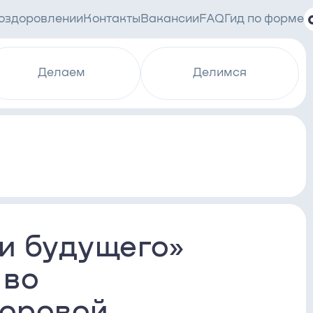
 оздоровлении
Контакты
Вакансии
FAQ
Гид по форме
Делаем
Делимся
и будущего»
 во
хоровой