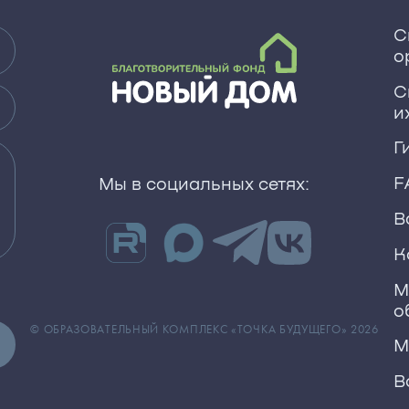
С
о
С
и
Г
F
Мы в социальных сетях:
В
К
М
о
© ОБРАЗОВАТЕЛЬНЫЙ КОМПЛЕКС «ТОЧКА БУДУЩЕГО» 2026
М
В