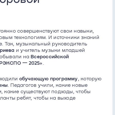
тоянно совершенствуют свои навыки,
новым технологиям. И источники знаний
ие. Так, музыкальный руководитель
риева
и учитель музыки младшей
обывали на
Всероссийской
ОРЭКСПО 一 2025»
.
оходили
обучающую программу
, которую
аны
. Педагогов учили, какие новые
и, какие существуют подходы, чтобы
аланты ребят, чтобы на выходе