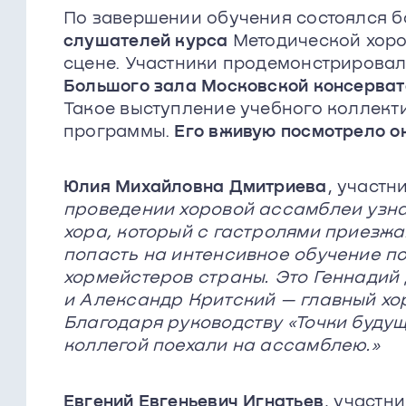
По завершении обучения состоялся 
слушателей курса
Методической хоро
сцене. Участники продемонстрировал
Большого зала Московской консерват
Такое выступление учебного коллект
программы.
Его вживую посмотрело о
Юлия Михайловна Дмитриева
, участн
проведении хоровой ассамблеи узн
хора, который с гастролями приезжа
попасть на интенсивное обучение п
хормейстеров страны. Это Геннади
и Александр Критский — главный хо
Благодаря руководству «Точки будущ
коллегой поехали на ассамблею.»
Евгений Евгеньевич Игнатьев
, участн