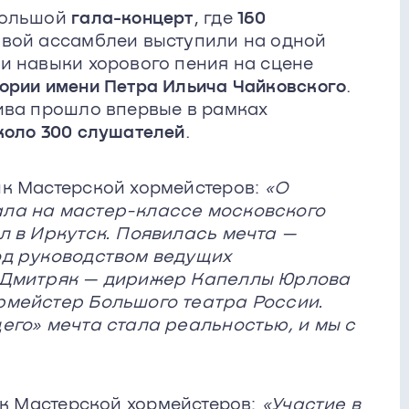
большой
гала-концерт
, где
160
вой ассамблеи выступили на одной
и навыки хорового пения на сцене
ории имени Петра Ильича Чайковского
.
ива прошло впервые в рамках
коло 300 слушателей
.
ик Мастерской хормейстеров:
«О
ала на мастер-классе московского
л в Иркутск. Появилась мечта —
од руководством ведущих
й Дмитряк — дирижер Капеллы Юрлова
рмейстер Большого театра России.
его» мечта стала реальностью, и мы с
ик Мастерской хормейстеров:
«Участие в