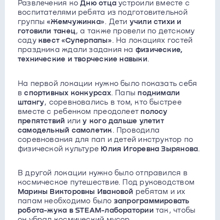
Развлечения ко
Дню отца
устроили вместе с
воспитателями ребята из подготовительной
группы
«Жемчужинка»
. Дети
учили стихи и
готовили танец
, а также провели по детскому
саду
квест
«Суперпапы»
. На локациях гостей
праздника ждали задания на
физические,
технические и творческие навыки
.
На первой локации нужно было показать себя
в
спортивных конкурсах
. Папы
поднимали
штангу
, соревновались в том, кто быстрее
вместе с ребенком преодолеет
полосу
препятствий
или
у кого дальше улетит
самодельный самолетик
. Проводила
соревнования для пап и детей инструктор по
физической культуре
Юлия Игоревна Зырянова
.
В другой локации нужно было отправился в
космическое путешествие. Под руководством
Марины Викторовны Ивановой
ребятам и их
папам необходимо было
запрограммировать
робота-жука в STEAM-лаборатории
так, чтобы
он убрал космический мусор.