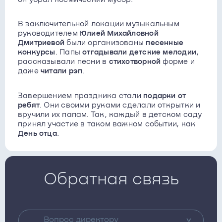
В заключительной локации музыкальным
руководителем
Юлией Михайловной
Дмитриевой
были организованы
песенные
конкурсы
. Папы
отгадывали детские мелодии
,
рассказывали песни в
стихотворной
форме и
даже
читали рэп
.
Завершением праздника стали
подарки от
ребят
. Они своими руками сделали открытки и
вручили их папам. Так, каждый в детском саду
принял участие в таком важном событии, как
День отца
.
Обратная связь
Вопрос директору