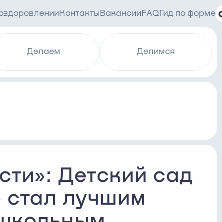
 оздоровлении
Контакты
Вакансии
FAQ
Гид по форме
Делаем
Делимся
сти»: Детский сад
» стал лучшим
школьным