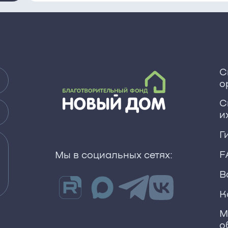
С
о
С
и
Г
F
Мы в социальных сетях:
В
К
М
о